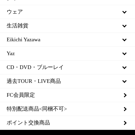
スペシャルビーチタオル
ウェア
ジュニアビーチタオル
メンズ
生活雑貨
フェイスタオル
レディース
生活用品
Eikichi Yazawa
ハンカチタオル
ジュニア
雑貨
その他
Yaz
その他
ベビー用品
ステーショナリー
Eikichi Yazawa ウェア
シルバー
CD・DVD・ブルーレイ
全アイテム
小物
小物類
全アイテム
その他
CD
過去TOUR・LIVE商品
全アイテム
カー用品
全アイテム
DVD・ブルーレイ
DoIt!YAZAWA2025GOODS
FC会員限定
ペット用品
全アイテム
FIGHT ON2024 GOODS
特別配送商品<同梱不可>
書籍・写真集
Welcome to Rock'n'Roll 2023 GOODS
ポイント交換商品